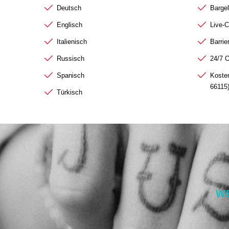
Deutsch
Bargel
Englisch
Live-C
Italienisch
Barrie
Russisch
24/7 
Spanisch
Koste
66115
Türkisch
WE