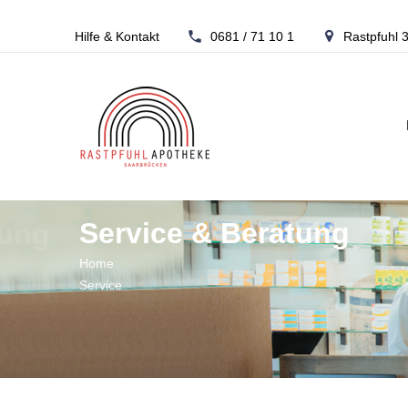
Rastpfuhl Apotheke S
Hilfe & Kontakt
0681 / 71 10 1
Rastpfuhl 
tung
Service & Beratung
S
Home
Service