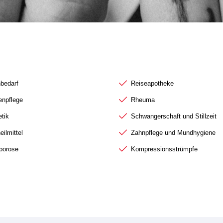
ungsthemen I–O
Beratungsthemen R–
nbedarf
Reiseapotheke
enpflege
Rheuma
tik
Schwangerschaft und Stillzeit
eilmittel
Zahnpflege und Mundhygiene
porose
Kompressionsstrümpfe