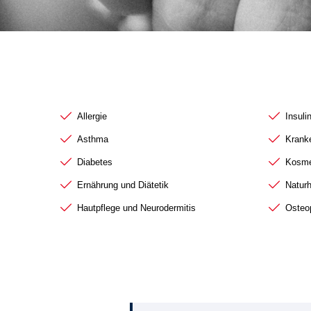
Beratungsthemen A–E
Berat
Allergie
Insuli
Asthma
Krank
Diabetes
Kosme
Ernährung und Diätetik
Naturh
Hautpflege und Neurodermitis
Osteo