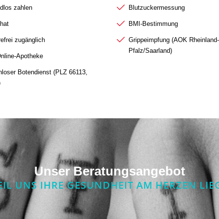
dlos zahlen
Blutzuckermessung
hat
BMI-Bestimmung
refrei zugänglich
Grippeimpfung (AOK Rheinland-
Pfalz/Saarland)
Online-Apotheke
nloser Botendienst (PLZ 66113,
)
Unser Beratungsangebot
IL UNS IHRE GESUNDHEIT AM HERZEN LIE