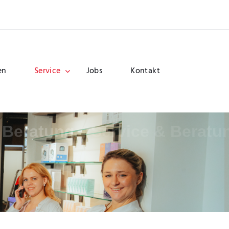
theke vor Ort
en
Service
Jobs
Kontakt
 Beratung
Service & Beratu